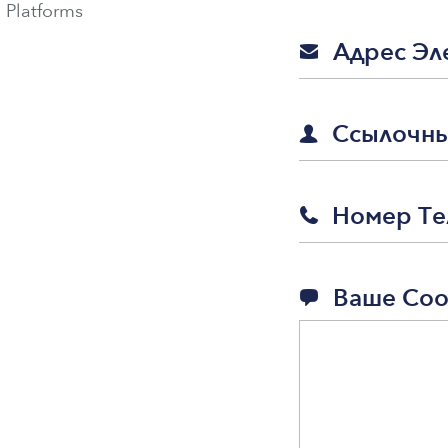
 Platforms
Адрес Эл
✉
Ссылочн
👤
Номер Т
📞
Ваше Со
💬