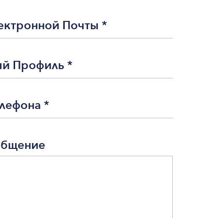
ектронной Почты
*
ый Профиль
*
елефона
*
общение