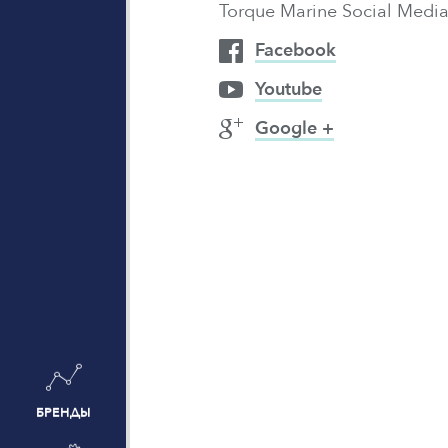
Torque Marine Social Media

Facebook

Youtube

Google +
БРЕНДЫ
БРЕНДЫ
БРЕНДЫ