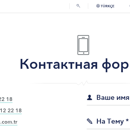
TÜRKÇE
Контактная фо
Ваше имя
👤
22 18
12 22 18
Нa Тему
*
✎
.com.tr