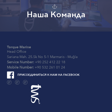
Наша Команда
Torque Marine
Head Office
Sariana Mah. 25.Sk No 5-1 Marmaris - Muğla
Service Number:
+90 252 412 22 18
Mobile Number:
+90 532 261 01 24

ПРИСОЕДИНИТЬСЯ К НАМ НА FACEBOOK